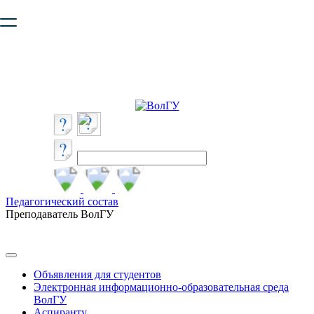
Ваш браузер устарел и не обеспечивает полноценную и
безопасную работу с сайтом. Пожалуйста
обновите браузер
,
чтобы улучшить взаимодействие с сайтом.
Педагогический состав
Преподаватель ВолГУ
Объявления для студентов
Электронная информационно-образовательная среда
ВолГУ
Аспиранту