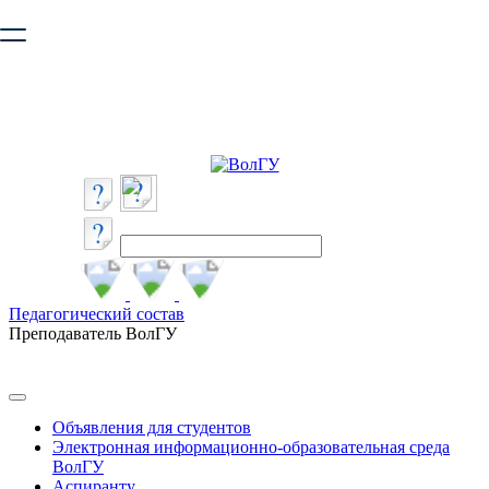
Ваш браузер устарел и не обеспечивает полноценную и
безопасную работу с сайтом. Пожалуйста
обновите браузер
,
чтобы улучшить взаимодействие с сайтом.
Педагогический состав
Преподаватель ВолГУ
Объявления для студентов
Электронная информационно-образовательная среда
ВолГУ
Аспиранту