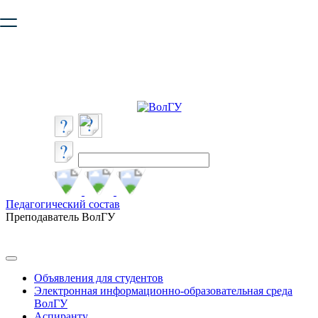
Ваш браузер устарел и не обеспечивает полноценную и
безопасную работу с сайтом. Пожалуйста
обновите браузер
,
чтобы улучшить взаимодействие с сайтом.
Педагогический состав
Преподаватель ВолГУ
Объявления для студентов
Электронная информационно-образовательная среда
ВолГУ
Аспиранту