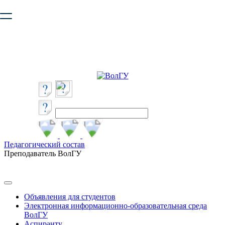
Ваш браузер устарел и не обеспечивает полноценную и
безопасную работу с сайтом. Пожалуйста
обновите браузер
,
чтобы улучшить взаимодействие с сайтом.
Педагогический состав
Преподаватель ВолГУ
Объявления для студентов
Электронная информационно-образовательная среда
ВолГУ
Аспиранту