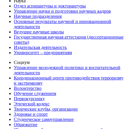
Наука
Отдел аспирантуры и докторантуры
Управление науки и подготовки научных кадров
Научные подразделения
Основные результаты научной и инновационной
деятельности
Ведущие научные школы
Государственная научная аттестация (диссертационные
советы)
Издательская деятельность
Университет – предприятиям
Социум
Управление молодежной политики и воспитательной
деятельности
Координационный центр противодействия терроризму
и экстремизму
Волонтерство
Обучение служением
Первокурснику
Этический кодекс
Творческие клубы, организации
Здоровье и спорт
Студенческое самоуправление
Общежитие