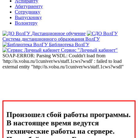
Аспиранту
Абитуриенту
Сотруднику
Выпускнику
Волонтеру
Дистанционное обучение
Система дистанционного образования ВолГУ
Библиотека ВолГУ
Сервис "Личный кабинет"
SOAP-ERROR: Parsing WSDL: Couldn't load from
'http://is.volsu.ru/1cuniver/ws/staff.1cws?wsdl' : failed to load
external entity "http://is.volsu.ru/1cuniver/ws/staff.1cws?wsdl"
Произошел сбой работы программы.
В настоящее время ведутся
технические работы на сервере.