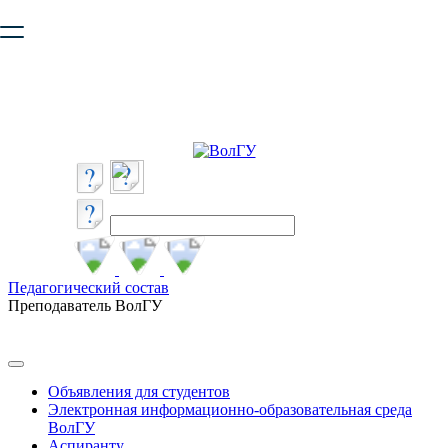
Ваш браузер устарел и не обеспечивает полноценную и
безопасную работу с сайтом. Пожалуйста
обновите браузер
,
чтобы улучшить взаимодействие с сайтом.
Педагогический состав
Преподаватель ВолГУ
Объявления для студентов
Электронная информационно-образовательная среда
ВолГУ
Аспиранту