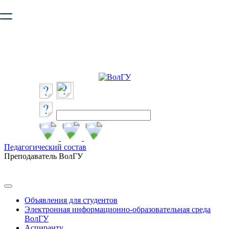
Ваш браузер устарел и не обеспечивает полноценную и
безопасную работу с сайтом. Пожалуйста
обновите браузер
,
чтобы улучшить взаимодействие с сайтом.
Педагогический состав
Преподаватель ВолГУ
Объявления для студентов
Электронная информационно-образовательная среда
ВолГУ
Аспиранту