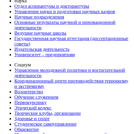
Наука
Отдел аспирантуры и докторантуры
Управление науки и подготовки научных кадров
Научные подразделения
Основные результаты научной и инновационной
деятельности
Ведущие научные школы
Государственная научная аттестация (диссертационные
советы)
Издательская деятельность
Университет – предприятиям
Социум
Управление молодежной политики и воспитательной
деятельности
Координационный центр противодействия терроризму
и экстремизму
Волонтерство
Обучение служением
Первокурснику
Этический кодекс
Творческие клубы, организации
Здоровье и спорт
Студенческое самоуправление
Общежитие