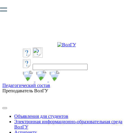
Ваш браузер устарел и не обеспечивает полноценную и
безопасную работу с сайтом. Пожалуйста
обновите браузер
,
чтобы улучшить взаимодействие с сайтом.
Педагогический состав
Преподаватель ВолГУ
Объявления для студентов
Электронная информационно-образовательная среда
ВолГУ
Аспиранту