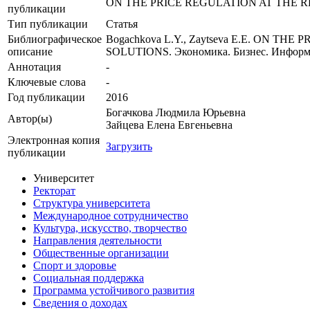
ON THE PRICE REGULATION AT THE 
публикации
Тип публикации
Статья
Библиографическое
Bogachkova L.Y., Zaytseva E.E. ON
описание
SOLUTIONS. Экономика. Бизнес. Информатик
Аннотация
-
Ключевые cлова
-
Год публикации
2016
Богачкова Людмила Юрьевна
Автор(ы)
Зайцева Елена Евгеньевна
Электронная копия
Загрузить
публикации
Университет
Ректорат
Структура университета
Международное сотрудничество
Культура, искусство, творчество
Направления деятельности
Общественные организации
Спорт и здоровье
Социальная поддержка
Программа устойчивого развития
Сведения о доходах