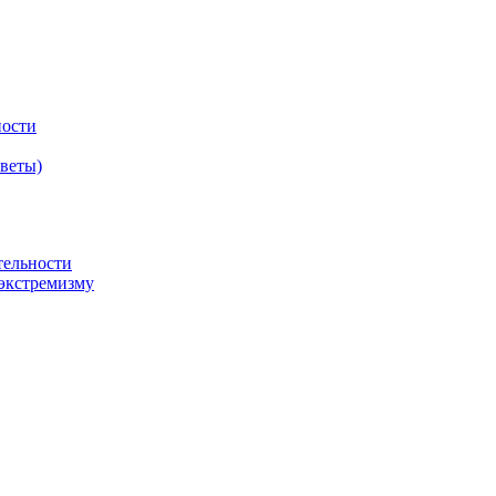
ности
оветы)
тельности
экстремизму