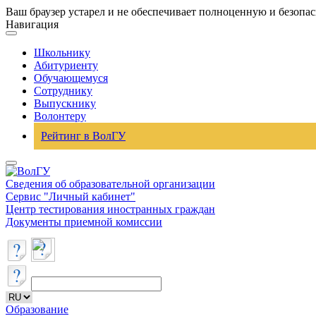
Ваш браузер устарел и не обеспечивает полноценную и безопа
Навигация
Школьнику
Абитуриенту
Обучающемуся
Сотруднику
Выпускнику
Волонтеру
Рейтинг в ВолГУ
Сведения об образовательной организации
Сервис "Личный кабинет"
Центр тестирования иностранных граждан
Документы приемной комиссии
Образование