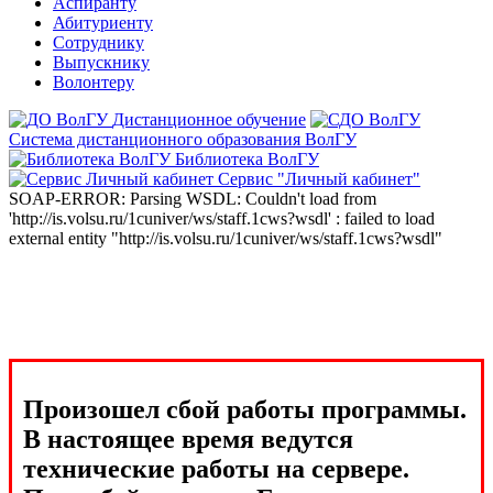
Аспиранту
Абитуриенту
Сотруднику
Выпускнику
Волонтеру
Дистанционное обучение
Система дистанционного образования ВолГУ
Библиотека ВолГУ
Сервис "Личный кабинет"
SOAP-ERROR: Parsing WSDL: Couldn't load from
'http://is.volsu.ru/1cuniver/ws/staff.1cws?wsdl' : failed to load
external entity "http://is.volsu.ru/1cuniver/ws/staff.1cws?wsdl"
Произошел сбой работы программы.
В настоящее время ведутся
технические работы на сервере.