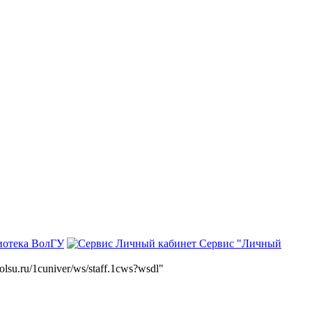
иотека ВолГУ
Сервис "Личный
volsu.ru/1cuniver/ws/staff.1cws?wsdl"