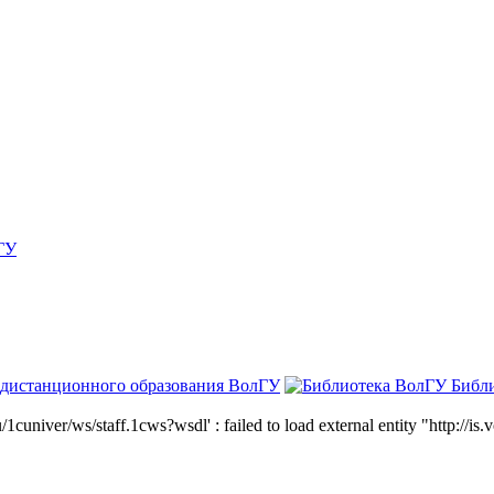
ГУ
 дистанционного образования ВолГУ
Библ
niver/ws/staff.1cws?wsdl' : failed to load external entity "http://is.