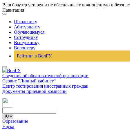
Ваш браузер устарел и не обеспечивает полноценную и безопа
Навигация
Школьнику
Абитуриенту
Обучающемуся
Сотруднику
Выпускнику
Волонтеру
Рейтинг в ВолГУ
Сведения об образовательной организации
Сервис "Личный кабинет"
Центр тестирования иностранных граждан
Документы приемной комиссии
Образование
Наука