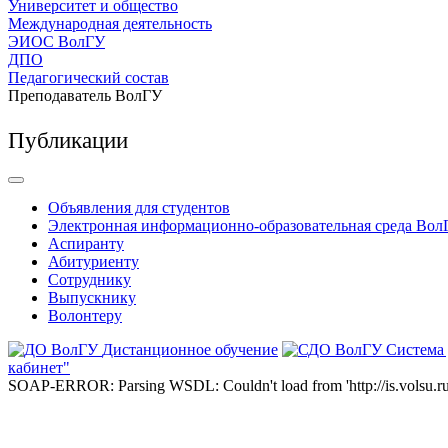
Университет и общество
Международная деятельность
ЭИОС ВолГУ
ДПО
Педагогический состав
Преподаватель ВолГУ
Публикации
Объявления для студентов
Электронная информационно-образовательная среда Вол
Аспиранту
Абитуриенту
Сотруднику
Выпускнику
Волонтеру
Дистанционное обучение
Система
кабинет"
SOAP-ERROR: Parsing WSDL: Couldn't load from 'http://is.volsu.ru/1cu