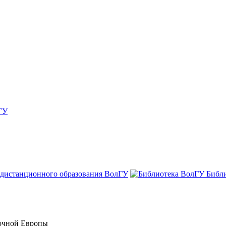
ГУ
 дистанционного образования ВолГУ
Библ
точной Европы