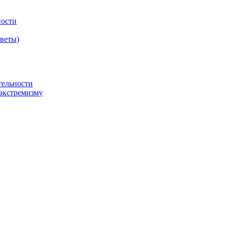
ности
оветы)
тельности
экстремизму