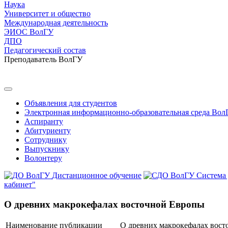
Наука
Университет и общество
Международная деятельность
ЭИОС ВолГУ
ДПО
Педагогический состав
Преподаватель ВолГУ
Объявления для студентов
Электронная информационно-образовательная среда Вол
Аспиранту
Абитуриенту
Сотруднику
Выпускнику
Волонтеру
Дистанционное обучение
Система
кабинет"
О древних макрокефалах восточной Европы
Наименование публикации
О древних макрокефалах вос