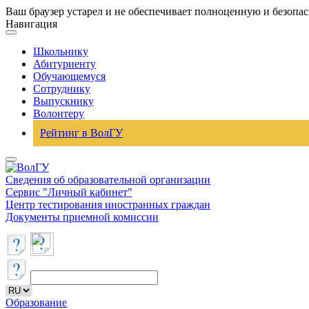
Ваш браузер устарел и не обеспечивает полноценную и безопа
Навигация
Школьнику
Абитуриенту
Обучающемуся
Сотруднику
Выпускнику
Волонтеру
Рейтинг в ВолГУ
Сведения об образовательной организации
Сервис "Личный кабинет"
Центр тестирования иностранных граждан
Документы приемной комиссии
Образование