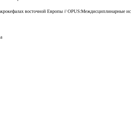
крокефалах восточной Европы // OPUS:Междисциплинарные иссле
на