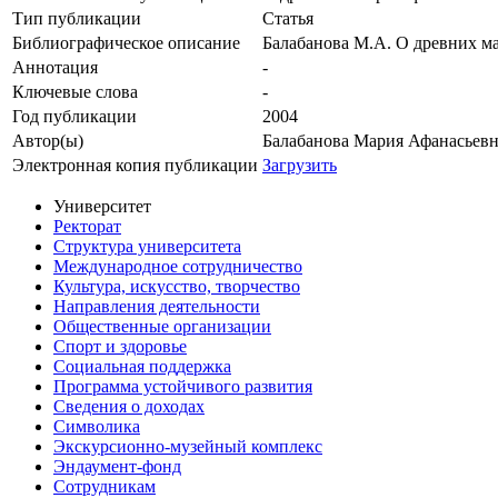
Тип публикации
Статья
Библиографическое описание
Балабанова М.А. О древних ма
Аннотация
-
Ключевые cлова
-
Год публикации
2004
Автор(ы)
Балабанова Мария Афанасьев
Электронная копия публикации
Загрузить
Университет
Ректорат
Структура университета
Международное сотрудничество
Культура, искусство, творчество
Направления деятельности
Общественные организации
Спорт и здоровье
Социальная поддержка
Программа устойчивого развития
Сведения о доходах
Символика
Экскурсионно-музейный комплекс
Эндаумент-фонд
Сотрудникам