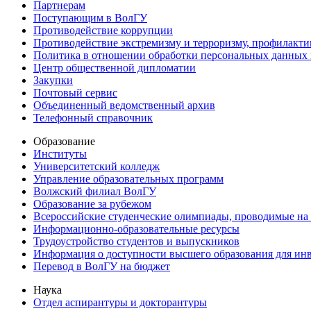
Партнерам
Поступающим в ВолГУ
Противодействие коррупции
Противодействие экстремизму и терроризму, профилакти
Политика в отношении обработки персональных данных
Центр общественной дипломатии
Закупки
Почтовый сервис
Объединенный ведомственный архив
Телефонный справочник
Образование
Институты
Университетский колледж
Управление образовательных программ
Волжский филиал ВолГУ
Образование за рубежом
Всероссийские студенческие олимпиады, проводимые на
Информационно-образовательные ресурсы
Трудоустройство студентов и выпускников
Информация о доступности высшего образования для ин
Перевод в ВолГУ на бюджет
Наука
Отдел аспирантуры и докторантуры