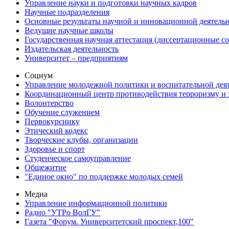
Управление науки и подготовки научных кадров
Научные подразделения
Основные результаты научной и инновационной деятель
Ведущие научные школы
Государственная научная аттестация (диссертационные с
Издательская деятельность
Университет – предприятиям
Социум
Управление молодежной политики и воспитательной дея
Координационный центр противодействия терроризму и 
Волонтерство
Обучение служением
Первокурснику
Этический кодекс
Творческие клубы, организации
Здоровье и спорт
Студенческое самоуправление
Общежитие
"Единое окно" по поддержке молодых семей
Медиа
Управление информационной политики
Радио "УТРо ВолГУ"
Газета "Форум. Университетский проспект,100"