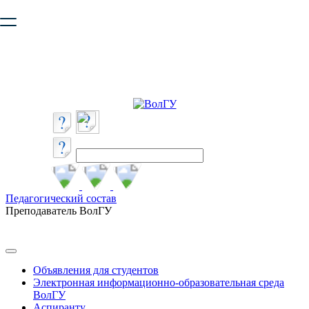
Ваш браузер устарел и не обеспечивает полноценную и
безопасную работу с сайтом. Пожалуйста
обновите браузер
,
чтобы улучшить взаимодействие с сайтом.
Педагогический состав
Преподаватель ВолГУ
Объявления для студентов
Электронная информационно-образовательная среда
ВолГУ
Аспиранту