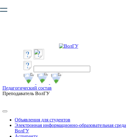
Ваш браузер устарел и не обеспечивает полноценную и
безопасную работу с сайтом. Пожалуйста
обновите браузер
,
чтобы улучшить взаимодействие с сайтом.
Педагогический состав
Преподаватель ВолГУ
Объявления для студентов
Электронная информационно-образовательная среда
ВолГУ
Аспиранту