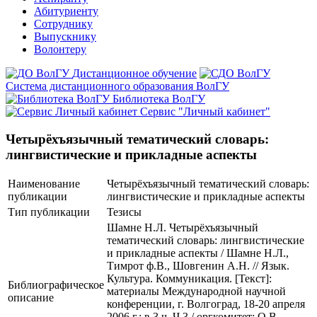
Абитуриенту
Сотруднику
Выпускнику
Волонтеру
Дистанционное обучение
Система дистанционного образования ВолГУ
Библиотека ВолГУ
Сервис "Личный кабинет"
Четырёхъязычный тематический словарь:
лингвистические и прикладные аспекты
Наименование
Четырёхъязычный тематический словарь:
публикации
лингвистические и прикладные аспекты
Тип публикации
Тезисы
Шамне Н.Л. Четырёхъязычный
тематический словарь: лингвистические
и прикладные аспекты / Шамне Н.Л.,
Тимрот ф.В., Шовгенин А.Н. // Язык.
Культура. Коммуникация. [Текст]:
Библиографическое
материалы Международной научной
описание
конференции, г. Волгоград, 18-20 апреля
2006 г.: в 3 ч. Ч.3 / оргкомитет: О.В.