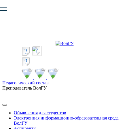
Ваш браузер устарел и не обеспечивает полноценную и
безопасную работу с сайтом. Пожалуйста
обновите браузер
,
чтобы улучшить взаимодействие с сайтом.
Педагогический состав
Преподаватель ВолГУ
Объявления для студентов
Электронная информационно-образовательная среда
ВолГУ
Аспиранту