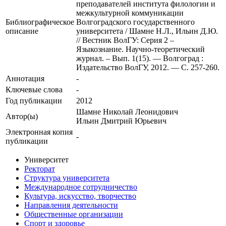
преподавателей института филологии и
межкультурной коммуникации
Библиографическое
Волгоградского государственного
описание
университета / Шамне Н.Л., Ильин Д.Ю.
// Вестник ВолГУ: Серия 2 –
Языкознание. Научно-теоретический
журнал. – Вып. 1(15). — Волгоград :
Издательство ВолГУ, 2012. — С. 257-260.
Аннотация
-
Ключевые cлова
-
Год публикации
2012
Шамне Николай Леонидович
Автор(ы)
Ильин Дмитрий Юрьевич
Электронная копия
-
публикации
Университет
Ректорат
Структура университета
Международное сотрудничество
Культура, искусство, творчество
Направления деятельности
Общественные организации
Спорт и здоровье