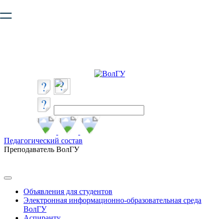
Ваш браузер устарел и не обеспечивает полноценную и
безопасную работу с сайтом. Пожалуйста
обновите браузер
,
чтобы улучшить взаимодействие с сайтом.
Педагогический состав
Преподаватель ВолГУ
Объявления для студентов
Электронная информационно-образовательная среда
ВолГУ
Аспиранту