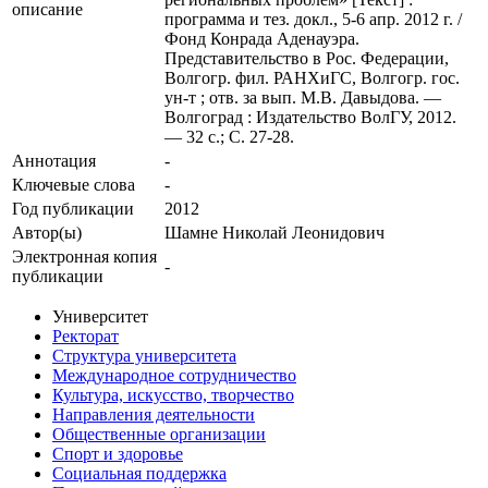
описание
программа и тез. докл., 5-6 апр. 2012 г. /
Фонд Конрада Аденауэра.
Представительство в Рос. Федерации,
Волгогр. фил. РАНХиГС, Волгогр. гос.
ун-т ; отв. за вып. М.В. Давыдова. —
Волгоград : Издательство ВолГУ, 2012.
— 32 с.; С. 27-28.
Аннотация
-
Ключевые cлова
-
Год публикации
2012
Автор(ы)
Шамне Николай Леонидович
Электронная копия
-
публикации
Университет
Ректорат
Структура университета
Международное сотрудничество
Культура, искусство, творчество
Направления деятельности
Общественные организации
Спорт и здоровье
Социальная поддержка