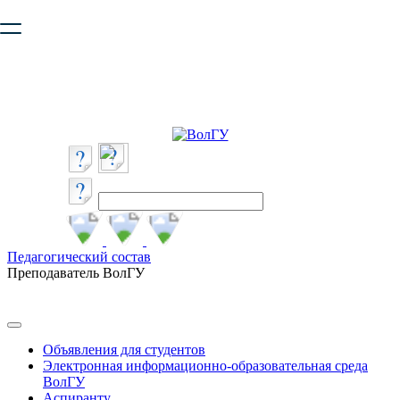
Ваш браузер устарел и не обеспечивает полноценную и
безопасную работу с сайтом. Пожалуйста
обновите браузер
,
чтобы улучшить взаимодействие с сайтом.
Педагогический состав
Преподаватель ВолГУ
Объявления для студентов
Электронная информационно-образовательная среда
ВолГУ
Аспиранту