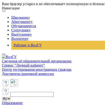
Ваш браузер устарел и не обеспечивает полноценную и безопа
Навигация
Школьнику
Абитуриенту
Обучающемуся
Сотруднику
Выпускнику
Волонтеру
Рейтинг в ВолГУ
Сведения об образовательной организации
Сервис "Личный кабинет"
Центр тестирования иностранных граждан
Документы приемной комиссии
Образование