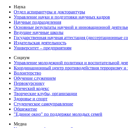
Наука
Отдел аспирантуры и докторантуры
Управление науки и подготовки научных кадров
Научные подразделения
Основные результаты научной и инновационной деятель
Ведущие научные школы
Государственная научная аттестация (диссертационные с
Издательская деятельность
Университет – предприятиям
Социум
Управление молодежной политики и воспитательной дея
Координационный центр противодействия терроризму и 
Волонтерство
Обучение служением
Первокурснику
Этический кодекс
Творческие клубы, организации
Здоровье и спорт
Студенческое самоуправление
Общежитие
"Единое окно" по поддержке молодых семей
Медиа