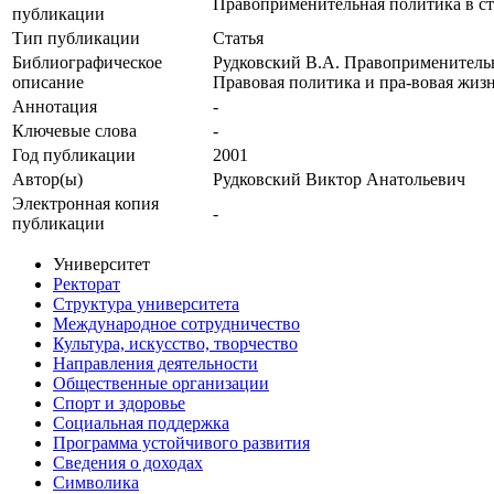
Правоприменительная политика в ст
публикации
Тип публикации
Статья
Библиографическое
Рудковский В.А. Правоприменительна
описание
Правовая политика и пра-вовая жизн
Аннотация
-
Ключевые cлова
-
Год публикации
2001
Автор(ы)
Рудковский Виктор Анатольевич
Электронная копия
-
публикации
Университет
Ректорат
Структура университета
Международное сотрудничество
Культура, искусство, творчество
Направления деятельности
Общественные организации
Спорт и здоровье
Социальная поддержка
Программа устойчивого развития
Сведения о доходах
Символика