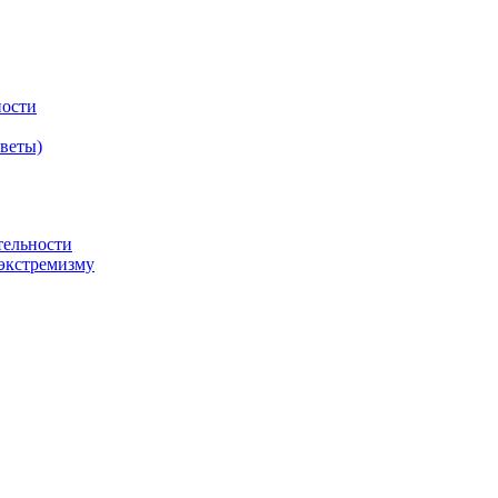
ности
оветы)
тельности
экстремизму