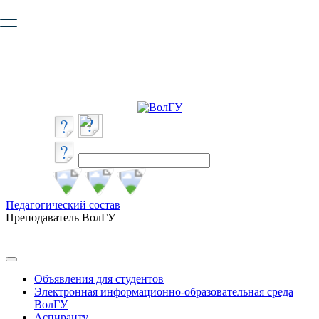
Ваш браузер устарел и не обеспечивает полноценную и
безопасную работу с сайтом. Пожалуйста
обновите браузер
,
чтобы улучшить взаимодействие с сайтом.
Педагогический состав
Преподаватель ВолГУ
Объявления для студентов
Электронная информационно-образовательная среда
ВолГУ
Аспиранту