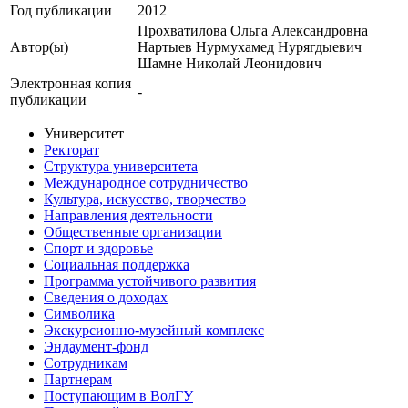
Год публикации
2012
Прохватилова Ольга Александровна
Автор(ы)
Нартыев Нурмухамед Нурягдыевич
Шамне Николай Леонидович
Электронная копия
-
публикации
Университет
Ректорат
Структура университета
Международное сотрудничество
Культура, искусство, творчество
Направления деятельности
Общественные организации
Спорт и здоровье
Социальная поддержка
Программа устойчивого развития
Сведения о доходах
Символика
Экскурсионно-музейный комплекс
Эндаумент-фонд
Сотрудникам
Партнерам
Поступающим в ВолГУ