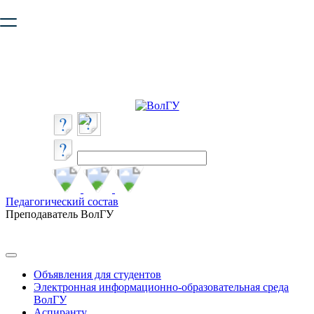
Ваш браузер устарел и не обеспечивает полноценную и
безопасную работу с сайтом. Пожалуйста
обновите браузер
,
чтобы улучшить взаимодействие с сайтом.
Педагогический состав
Преподаватель ВолГУ
Объявления для студентов
Электронная информационно-образовательная среда
ВолГУ
Аспиранту