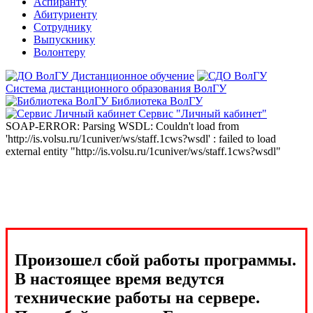
Аспиранту
Абитуриенту
Сотруднику
Выпускнику
Волонтеру
Дистанционное обучение
Система дистанционного образования ВолГУ
Библиотека ВолГУ
Сервис "Личный кабинет"
SOAP-ERROR: Parsing WSDL: Couldn't load from
'http://is.volsu.ru/1cuniver/ws/staff.1cws?wsdl' : failed to load
external entity "http://is.volsu.ru/1cuniver/ws/staff.1cws?wsdl"
Произошел сбой работы программы.
В настоящее время ведутся
технические работы на сервере.