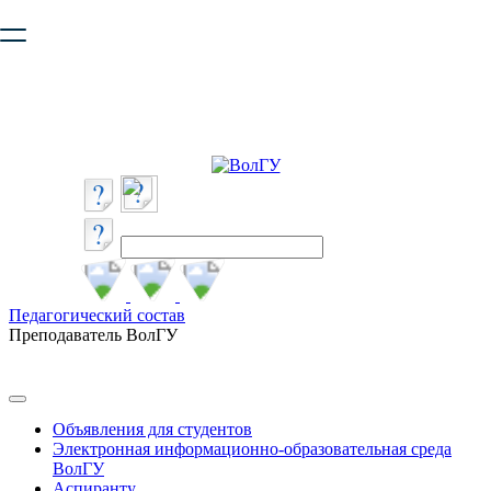
Ваш браузер устарел и не обеспечивает полноценную и
безопасную работу с сайтом. Пожалуйста
обновите браузер
,
чтобы улучшить взаимодействие с сайтом.
Педагогический состав
Преподаватель ВолГУ
Объявления для студентов
Электронная информационно-образовательная среда
ВолГУ
Аспиранту