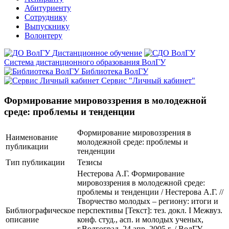
Абитуриенту
Сотруднику
Выпускнику
Волонтеру
Дистанционное обучение
Система дистанционного образования ВолГУ
Библиотека ВолГУ
Сервис "Личный кабинет"
Формирование мировоззрения в молодежной
среде: проблемы и тенденции
Формирование мировоззрения в
Наименование
молодежной среде: проблемы и
публикации
тенденции
Тип публикации
Тезисы
Нестерова А.Г. Формирование
мировоззрения в молодежной среде:
проблемы и тенденции / Нестерова А.Г. //
Творчество молодых – региону: итоги и
Библиографическое
перспективы [Текст]: тез. докл. I Межвуз.
описание
конф. студ., асп. и молодых ученых,
г.Волгоград, 24 апр. 2005 г. / ВолГУ,