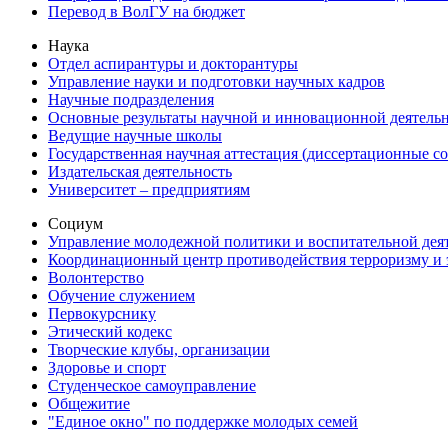
Перевод в ВолГУ на бюджет
Наука
Отдел аспирантуры и докторантуры
Управление науки и подготовки научных кадров
Научные подразделения
Основные результаты научной и инновационной деятель
Ведущие научные школы
Государственная научная аттестация (диссертационные с
Издательская деятельность
Университет – предприятиям
Социум
Управление молодежной политики и воспитательной дея
Координационный центр противодействия терроризму и 
Волонтерство
Обучение служением
Первокурснику
Этический кодекс
Творческие клубы, организации
Здоровье и спорт
Студенческое самоуправление
Общежитие
"Единое окно" по поддержке молодых семей