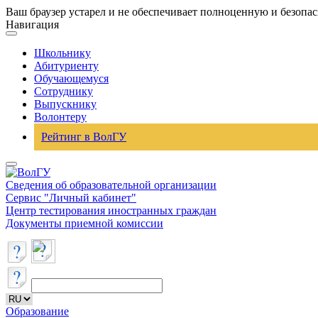
Ваш браузер устарел и не обеспечивает полноценную и безопа
Навигация
Школьнику
Абитуриенту
Обучающемуся
Сотруднику
Выпускнику
Волонтеру
Рейтинг в ВолГУ
Сведения об образовательной организации
Сервис "Личный кабинет"
Центр тестирования иностранных граждан
Документы приемной комиссии
Образование