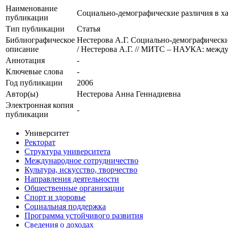
Наименование
Социально-демографические различия в ха
публикации
Тип публикации
Статья
Библиографическое
Нестерова А.Г. Социально-демографически
описание
/ Нестерова А.Г. // МИТС – НАУКА: между
Аннотация
-
Ключевые cлова
-
Год публикации
2006
Автор(ы)
Нестерова Анна Геннадиевна
Электронная копия
-
публикации
Университет
Ректорат
Структура университета
Международное сотрудничество
Культура, искусство, творчество
Направления деятельности
Общественные организации
Спорт и здоровье
Социальная поддержка
Программа устойчивого развития
Сведения о доходах