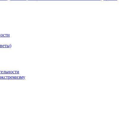
ности
оветы)
тельности
экстремизму