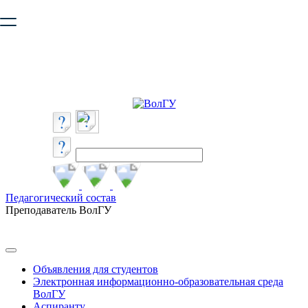
Ваш браузер устарел и не обеспечивает полноценную и
безопасную работу с сайтом. Пожалуйста
обновите браузер
,
чтобы улучшить взаимодействие с сайтом.
Педагогический состав
Преподаватель ВолГУ
Объявления для студентов
Электронная информационно-образовательная среда
ВолГУ
Аспиранту