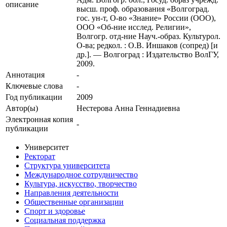
описание
высш. проф. образования «Волгоград.
гос. ун-т, О-во «Знание» России (ООО),
ООО «Об-ние исслед. Религии»,
Волгогр. отд-ние Науч.-образ. Культурол.
О-ва; редкол. : О.В. Иншаков (сопред) [и
др.]. — Волгоград : Издательство ВолГУ,
2009.
Аннотация
-
Ключевые cлова
-
Год публикации
2009
Автор(ы)
Нестерова Анна Геннадиевна
Электронная копия
-
публикации
Университет
Ректорат
Структура университета
Международное сотрудничество
Культура, искусство, творчество
Направления деятельности
Общественные организации
Спорт и здоровье
Социальная поддержка