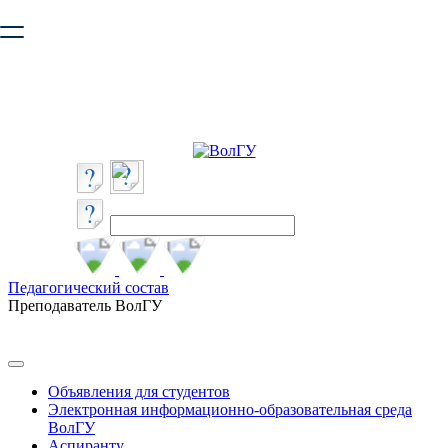
Ваш браузер устарел и не обеспечивает полноценную и
безопасную работу с сайтом. Пожалуйста
обновите браузер
,
чтобы улучшить взаимодействие с сайтом.
Педагогический состав
Преподаватель ВолГУ
Объявления для студентов
Электронная информационно-образовательная среда
ВолГУ
Аспиранту