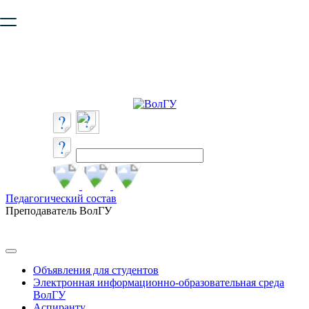
Ваш браузер устарел и не обеспечивает полноценную и
безопасную работу с сайтом. Пожалуйста
обновите браузер
,
чтобы улучшить взаимодействие с сайтом.
Педагогический состав
Преподаватель ВолГУ
Объявления для студентов
Электронная информационно-образовательная среда
ВолГУ
Аспиранту