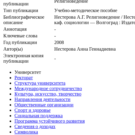
Религиоведение
публикации
Тип публикации
Учебно-методическое пособие
Библиографическое
Нестерова А.Г. Религиоведение / Нест
описание
каф. социологии — Волгоград : Издате
Аннотация
-
Ключевые cлова
-
Год публикации
2008
Автор(ы)
Нестерова Анна Геннадиевна
Электронная копия
-
публикации
Университет
Ректорат
Структура университета
Международное сотрудничество
Культура, искусство, творчество
Направления деятельности
Общественные организации
Спорт и здоровье
Социальная поддержка
Программа устойчивого развития
Сведения о доходах
Символика