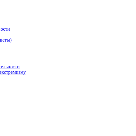
ности
оветы)
тельности
экстремизму