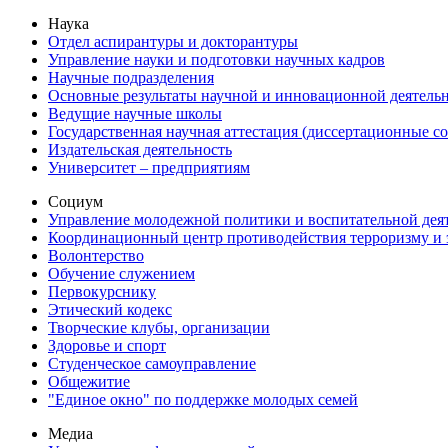
Наука
Отдел аспирантуры и докторантуры
Управление науки и подготовки научных кадров
Научные подразделения
Основные результаты научной и инновационной деятель
Ведущие научные школы
Государственная научная аттестация (диссертационные с
Издательская деятельность
Университет – предприятиям
Социум
Управление молодежной политики и воспитательной дея
Координационный центр противодействия терроризму и 
Волонтерство
Обучение служением
Первокурснику
Этический кодекс
Творческие клубы, организации
Здоровье и спорт
Студенческое самоуправление
Общежитие
"Единое окно" по поддержке молодых семей
Медиа