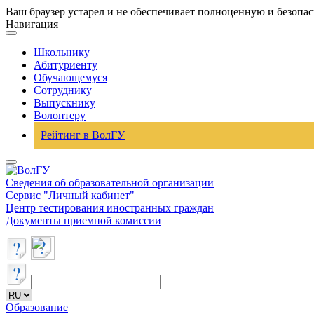
Ваш браузер устарел и не обеспечивает полноценную и безопа
Навигация
Школьнику
Абитуриенту
Обучающемуся
Сотруднику
Выпускнику
Волонтеру
Рейтинг в ВолГУ
Сведения об образовательной организации
Сервис "Личный кабинет"
Центр тестирования иностранных граждан
Документы приемной комиссии
Образование