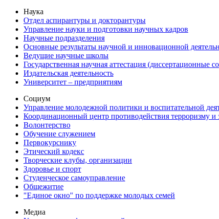
Наука
Отдел аспирантуры и докторантуры
Управление науки и подготовки научных кадров
Научные подразделения
Основные результаты научной и инновационной деятель
Ведущие научные школы
Государственная научная аттестация (диссертационные с
Издательская деятельность
Университет – предприятиям
Социум
Управление молодежной политики и воспитательной дея
Координационный центр противодействия терроризму и 
Волонтерство
Обучение служением
Первокурснику
Этический кодекс
Творческие клубы, организации
Здоровье и спорт
Студенческое самоуправление
Общежитие
"Единое окно" по поддержке молодых семей
Медиа