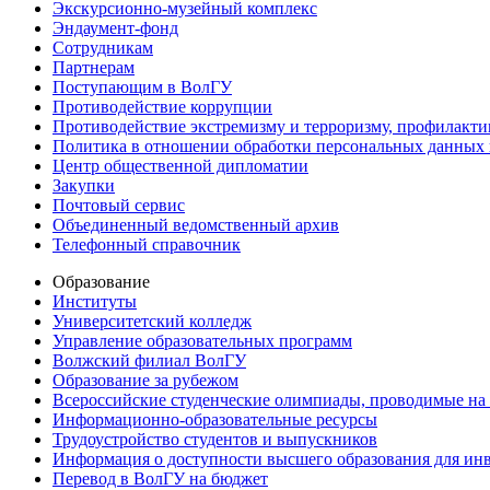
Экскурсионно-музейный комплекс
Эндаумент-фонд
Сотрудникам
Партнерам
Поступающим в ВолГУ
Противодействие коррупции
Противодействие экстремизму и терроризму, профилакти
Политика в отношении обработки персональных данных
Центр общественной дипломатии
Закупки
Почтовый сервис
Объединенный ведомственный архив
Телефонный справочник
Образование
Институты
Университетский колледж
Управление образовательных программ
Волжский филиал ВолГУ
Образование за рубежом
Всероссийские студенческие олимпиады, проводимые на
Информационно-образовательные ресурсы
Трудоустройство студентов и выпускников
Информация о доступности высшего образования для ин
Перевод в ВолГУ на бюджет