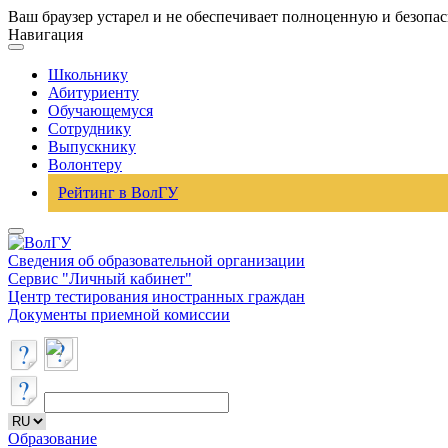
Ваш браузер устарел и не обеспечивает полноценную и безопа
Навигация
Школьнику
Абитуриенту
Обучающемуся
Сотруднику
Выпускнику
Волонтеру
Рейтинг в ВолГУ
Сведения об образовательной организации
Сервис "Личный кабинет"
Центр тестирования иностранных граждан
Документы приемной комиссии
Образование