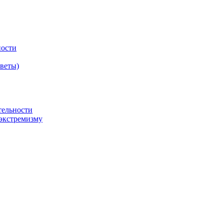
ности
оветы)
тельности
экстремизму