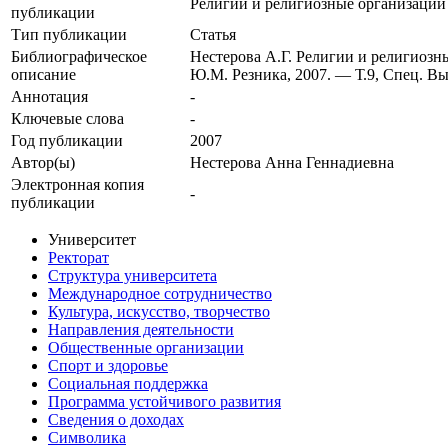
Религии и религиозные организации 
публикации
Тип публикации
Статья
Библиографическое
Нестерова А.Г. Религии и религиозны
описание
Ю.М. Резника, 2007. — Т.9, Спец. Вып
Аннотация
-
Ключевые cлова
-
Год публикации
2007
Автор(ы)
Нестерова Анна Геннадиевна
Электронная копия
-
публикации
Университет
Ректорат
Структура университета
Международное сотрудничество
Культура, искусство, творчество
Направления деятельности
Общественные организации
Спорт и здоровье
Социальная поддержка
Программа устойчивого развития
Сведения о доходах
Символика