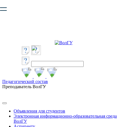
Ваш браузер устарел и не обеспечивает полноценную и
безопасную работу с сайтом. Пожалуйста
обновите браузер
,
чтобы улучшить взаимодействие с сайтом.
Педагогический состав
Преподаватель ВолГУ
Объявления для студентов
Электронная информационно-образовательная среда
ВолГУ
Аспиранту