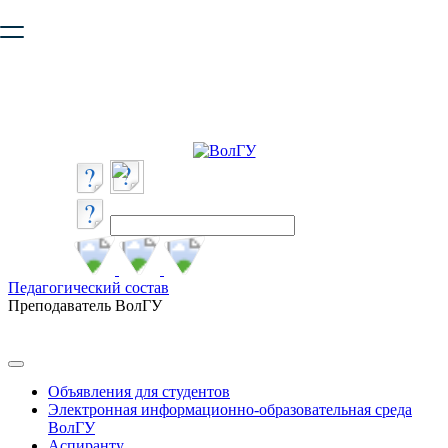
Ваш браузер устарел и не обеспечивает полноценную и
безопасную работу с сайтом. Пожалуйста
обновите браузер
,
чтобы улучшить взаимодействие с сайтом.
Педагогический состав
Преподаватель ВолГУ
Объявления для студентов
Электронная информационно-образовательная среда
ВолГУ
Аспиранту