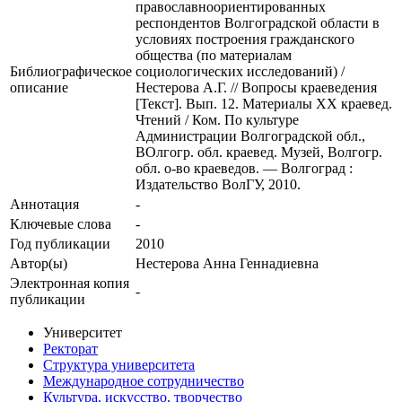
православноориентированных
респондентов Волгоградской области в
условиях построения гражданского
общества (по материалам
Библиографическое
социологических исследований) /
описание
Нестерова А.Г. // Вопросы краеведения
[Текст]. Вып. 12. Материалы XX краевед.
Чтений / Ком. По культуре
Администрации Волгоградской обл.,
ВОлгогр. обл. краевед. Музей, Волгогр.
обл. о-во краеведов. — Волгоград :
Издательство ВолГУ, 2010.
Аннотация
-
Ключевые cлова
-
Год публикации
2010
Автор(ы)
Нестерова Анна Геннадиевна
Электронная копия
-
публикации
Университет
Ректорат
Структура университета
Международное сотрудничество
Культура, искусство, творчество