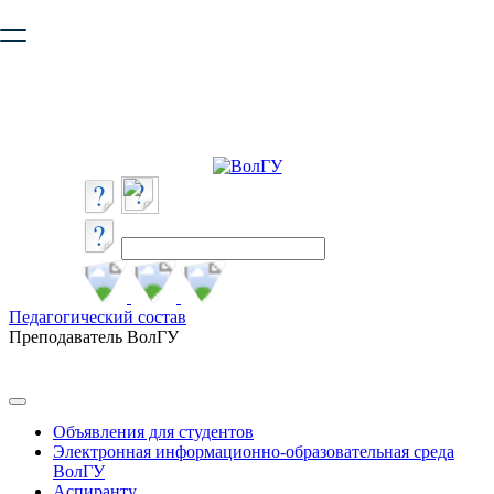
Ваш браузер устарел и не обеспечивает полноценную и
безопасную работу с сайтом. Пожалуйста
обновите браузер
,
чтобы улучшить взаимодействие с сайтом.
Педагогический состав
Преподаватель ВолГУ
Объявления для студентов
Электронная информационно-образовательная среда
ВолГУ
Аспиранту