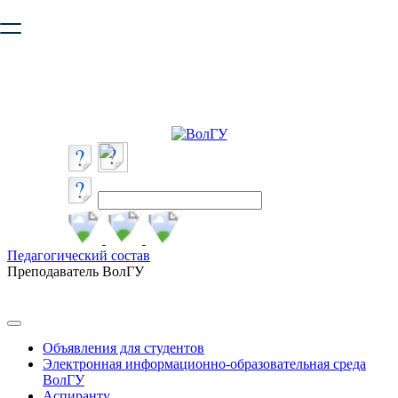
Ваш браузер устарел и не обеспечивает полноценную и
безопасную работу с сайтом. Пожалуйста
обновите браузер
,
чтобы улучшить взаимодействие с сайтом.
Педагогический состав
Преподаватель ВолГУ
Объявления для студентов
Электронная информационно-образовательная среда
ВолГУ
Аспиранту