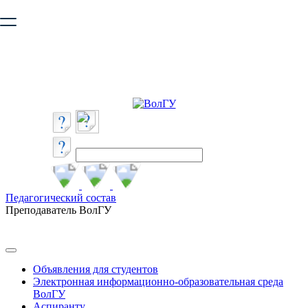
Ваш браузер устарел и не обеспечивает полноценную и
безопасную работу с сайтом. Пожалуйста
обновите браузер
,
чтобы улучшить взаимодействие с сайтом.
Педагогический состав
Преподаватель ВолГУ
Объявления для студентов
Электронная информационно-образовательная среда
ВолГУ
Аспиранту