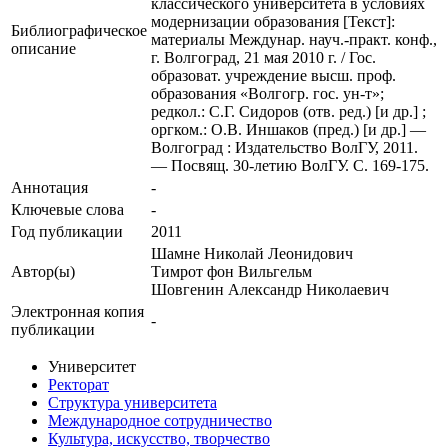
классического университета в условиях
модернизации образования [Текст]:
Библиографическое
материалы Междунар. науч.-практ. конф.,
описание
г. Волгоград, 21 мая 2010 г. / Гос.
образоват. учреждение высш. проф.
образования «Волгогр. гос. ун-т»;
редкол.: С.Г. Сидоров (отв. ред.) [и др.] ;
оргком.: О.В. Иншаков (пред.) [и др.] —
Волгоград : Издательство ВолГУ, 2011.
— Посвящ. 30-летию ВолГУ. С. 169-175.
Аннотация
-
Ключевые cлова
-
Год публикации
2011
Шамне Николай Леонидович
Автор(ы)
Тимрот фон Вильгельм
Шовгенин Александр Николаевич
Электронная копия
-
публикации
Университет
Ректорат
Структура университета
Международное сотрудничество
Культура, искусство, творчество