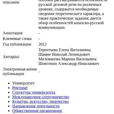
описание
русской деловой речи на различных
уровнях, содержатся необходимые
сведения теоретического характера, а
также практические задания; дается
обзор особенностей казахско-русской
коммуникации.
Аннотация
-
Ключевые cлова
-
Год публикации
2012
Терентьева Елена Витальевна
Шамне Николай Леонидович
Автор(ы)
Милованова Марина Васильевна
Шовгенин Александр Николаевич
Электронная копия
-
публикации
Университет
Ректорат
Структура университета
Международное сотрудничество
Культура, искусство, творчество
Направления деятельности
Общественные организации