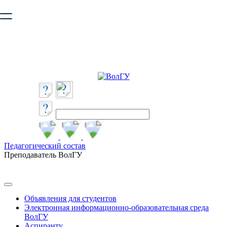
Ваш браузер устарел и не обеспечивает полноценную и
безопасную работу с сайтом. Пожалуйста
обновите браузер
,
чтобы улучшить взаимодействие с сайтом.
Педагогический состав
Преподаватель ВолГУ
Объявления для студентов
Электронная информационно-образовательная среда
ВолГУ
Аспиранту