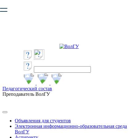
Ваш браузер устарел и не обеспечивает полноценную и
безопасную работу с сайтом. Пожалуйста
обновите браузер
,
чтобы улучшить взаимодействие с сайтом.
Педагогический состав
Преподаватель ВолГУ
Объявления для студентов
Электронная информационно-образовательная среда
ВолГУ
Аспиранту