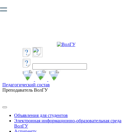
Ваш браузер устарел и не обеспечивает полноценную и
безопасную работу с сайтом. Пожалуйста
обновите браузер
,
чтобы улучшить взаимодействие с сайтом.
Педагогический состав
Преподаватель ВолГУ
Объявления для студентов
Электронная информационно-образовательная среда
ВолГУ
Аспиранту