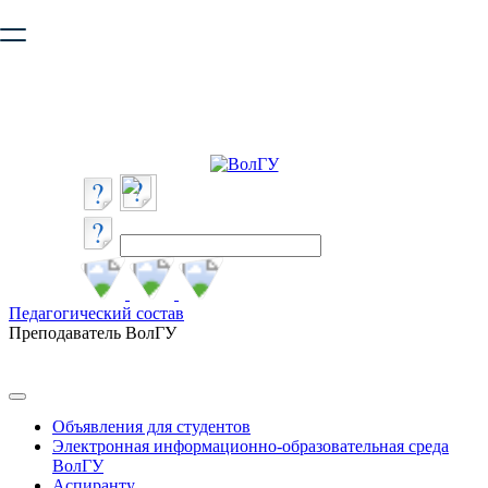
Ваш браузер устарел и не обеспечивает полноценную и
безопасную работу с сайтом. Пожалуйста
обновите браузер
,
чтобы улучшить взаимодействие с сайтом.
Педагогический состав
Преподаватель ВолГУ
Объявления для студентов
Электронная информационно-образовательная среда
ВолГУ
Аспиранту