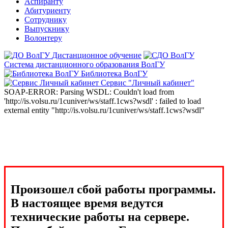
Аспиранту
Абитуриенту
Сотруднику
Выпускнику
Волонтеру
Дистанционное обучение
Система дистанционного образования ВолГУ
Библиотека ВолГУ
Сервис "Личный кабинет"
SOAP-ERROR: Parsing WSDL: Couldn't load from
'http://is.volsu.ru/1cuniver/ws/staff.1cws?wsdl' : failed to load
external entity "http://is.volsu.ru/1cuniver/ws/staff.1cws?wsdl"
Произошел сбой работы программы.
В настоящее время ведутся
технические работы на сервере.