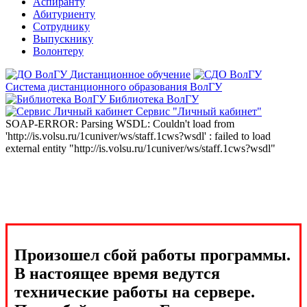
Аспиранту
Абитуриенту
Сотруднику
Выпускнику
Волонтеру
Дистанционное обучение
Система дистанционного образования ВолГУ
Библиотека ВолГУ
Сервис "Личный кабинет"
SOAP-ERROR: Parsing WSDL: Couldn't load from
'http://is.volsu.ru/1cuniver/ws/staff.1cws?wsdl' : failed to load
external entity "http://is.volsu.ru/1cuniver/ws/staff.1cws?wsdl"
Произошел сбой работы программы.
В настоящее время ведутся
технические работы на сервере.