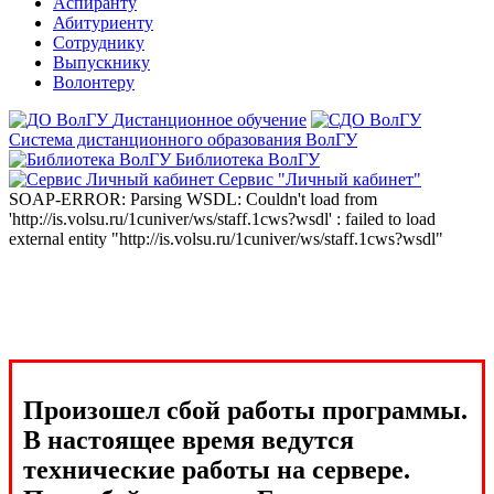
Аспиранту
Абитуриенту
Сотруднику
Выпускнику
Волонтеру
Дистанционное обучение
Система дистанционного образования ВолГУ
Библиотека ВолГУ
Сервис "Личный кабинет"
SOAP-ERROR: Parsing WSDL: Couldn't load from
'http://is.volsu.ru/1cuniver/ws/staff.1cws?wsdl' : failed to load
external entity "http://is.volsu.ru/1cuniver/ws/staff.1cws?wsdl"
Произошел сбой работы программы.
В настоящее время ведутся
технические работы на сервере.