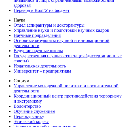
инвалидов и лиц с ограниченными возможностями
здоровья
Перевод в ВолГУ на бюджет
Наука
Отдел аспирантуры и докторантуры
Управление науки и подготовки научных кадров
Научные подразделения
Основные результаты научной и инновационной
деятельности
Ведущие научные школы
Государственная научная аттестация (диссертационные
советы)
Издательская деятельность
Университет – предприятиям
Социум
Управление молодежной политики и воспитательной
деятельности
Координационный центр противодействия терроризму
и экстремизму
Волонтерство
Обучение служением
Первокурснику
Этический кодекс
Творческие клубы, организации