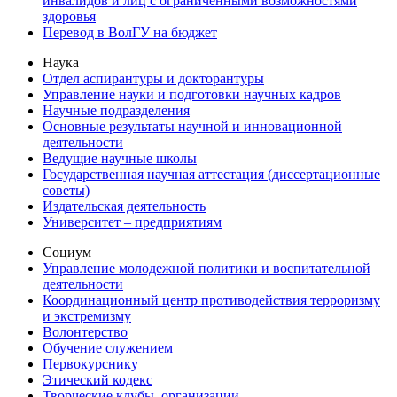
инвалидов и лиц с ограниченными возможностями
здоровья
Перевод в ВолГУ на бюджет
Наука
Отдел аспирантуры и докторантуры
Управление науки и подготовки научных кадров
Научные подразделения
Основные результаты научной и инновационной
деятельности
Ведущие научные школы
Государственная научная аттестация (диссертационные
советы)
Издательская деятельность
Университет – предприятиям
Социум
Управление молодежной политики и воспитательной
деятельности
Координационный центр противодействия терроризму
и экстремизму
Волонтерство
Обучение служением
Первокурснику
Этический кодекс
Творческие клубы, организации