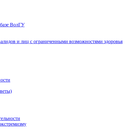
 базе ВолГУ
валидов и лиц с ограниченными возможностями здоровья
ности
оветы)
тельности
экстремизму