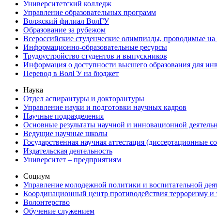
Университетский колледж
Управление образовательных программ
Волжский филиал ВолГУ
Образование за рубежом
Всероссийские студенческие олимпиады, проводимые на
Информационно-образовательные ресурсы
Трудоустройство студентов и выпускников
Информация о доступности высшего образования для ин
Перевод в ВолГУ на бюджет
Наука
Отдел аспирантуры и докторантуры
Управление науки и подготовки научных кадров
Научные подразделения
Основные результаты научной и инновационной деятель
Ведущие научные школы
Государственная научная аттестация (диссертационные с
Издательская деятельность
Университет – предприятиям
Социум
Управление молодежной политики и воспитательной дея
Координационный центр противодействия терроризму и 
Волонтерство
Обучение служением