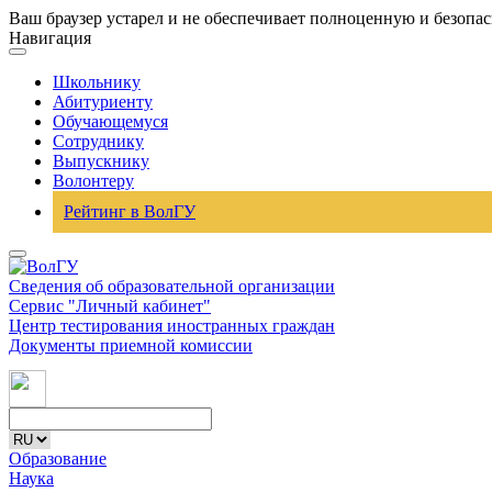
Ваш браузер устарел и не обеспечивает полноценную и безопа
Навигация
Школьнику
Абитуриенту
Обучающемуся
Сотруднику
Выпускнику
Волонтеру
Рейтинг в ВолГУ
Сведения об образовательной организации
Сервис "Личный кабинет"
Центр тестирования иностранных граждан
Документы приемной комиссии
Образование
Наука