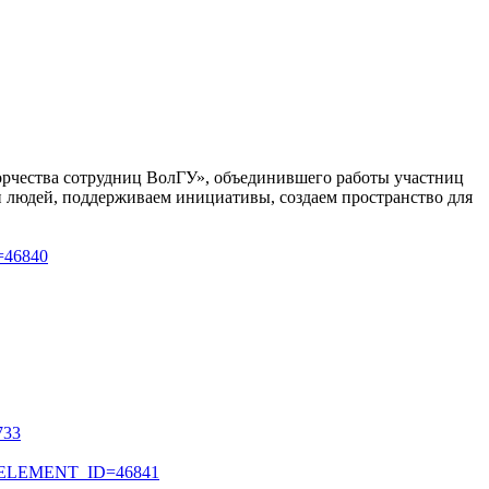
орчества сотрудниц ВолГУ», объединившего работы участниц
о и людей, поддерживаем инициативы, создаем пространство для
=46840
733
php?ELEMENT_ID=46841