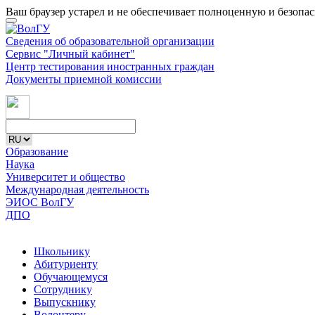
Ваш браузер устарел и не обеспечивает полноценную и безопа
Сведения об образовательной организации
Сервис "Личный кабинет"
Центр тестирования иностранных граждан
Документы приемной комиссии
Образование
Наука
Университет и общество
Международная деятельность
ЭИОС ВолГУ
ДПО
Школьнику
Абитуриенту
Обучающемуся
Сотруднику
Выпускнику
Волонтеру