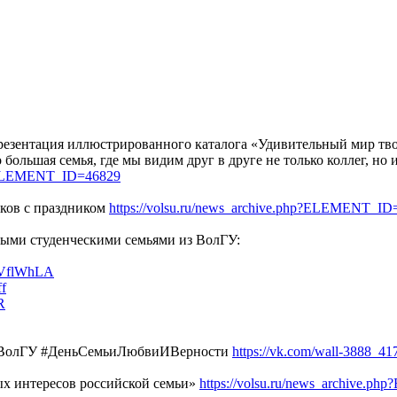
резентация иллюстрированного каталога «Удивительный мир тв
 большая семья, где мы видим друг в друге не только коллег, н
hp?ELEMENT_ID=46829
иков с праздником
https://volsu.ru/news_archive.php?ELEMENT_ID
дыми студенческими семьями из ВолГУ:
1_VflWhLA
ff
R
м #ВолГУ #ДеньСемьиЛюбвиИВерности
https://vk.com/wall-3888_41
ых интересов российской семьи»
https://volsu.ru/news_archive.