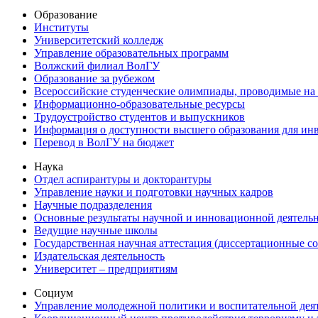
Образование
Институты
Университетский колледж
Управление образовательных программ
Волжский филиал ВолГУ
Образование за рубежом
Всероссийские студенческие олимпиады, проводимые на
Информационно-образовательные ресурсы
Трудоустройство студентов и выпускников
Информация о доступности высшего образования для ин
Перевод в ВолГУ на бюджет
Наука
Отдел аспирантуры и докторантуры
Управление науки и подготовки научных кадров
Научные подразделения
Основные результаты научной и инновационной деятель
Ведущие научные школы
Государственная научная аттестация (диссертационные с
Издательская деятельность
Университет – предприятиям
Социум
Управление молодежной политики и воспитательной дея