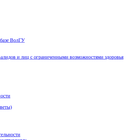
 базе ВолГУ
валидов и лиц с ограниченными возможностями здоровья
ности
оветы)
тельности