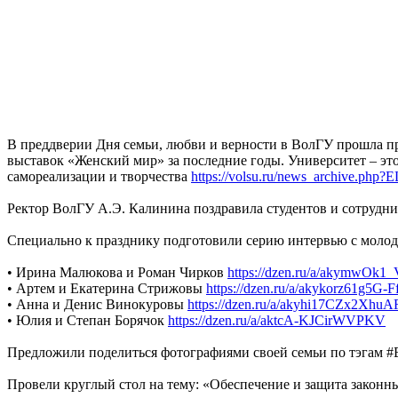
В преддверии Дня семьи, любви и верности в ВолГУ прошла п
выставок «Женский мир» за последние годы. Университет – это
самореализации и творчества
https://volsu.ru/news_archive.p
Ректор ВолГУ А.Э. Калинина поздравила студентов и сотрудн
Специально к празднику подготовили серию интервью с моло
• Ирина Малюкова и Роман Чирков
https://dzen.ru/a/akymwOk
• Артем и Екатерина Стрижовы
https://dzen.ru/a/akykorz61g5G-F
• Анна и Денис Винокуровы
https://dzen.ru/a/akyhi17CZx2XhuA
• Юлия и Степан Борячок
https://dzen.ru/a/aktcA-KJCirWVPKV
Предложили поделиться фотографиями своей семьи по тэга
Провели круглый стол на тему: «Обеспечение и защита законн