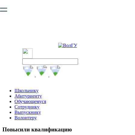
Ваш браузер устарел и не обеспечивает полноценную и
безопасную работу с сайтом. Пожалуйста
обновите браузер
,
чтобы улучшить взаимодействие с сайтом.
Школьнику
Абитуриенту
Обучающемуся
Сотруднику
Выпускнику
Волонтеру
Повысили квалификацию