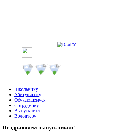
Ваш браузер устарел и не обеспечивает полноценную и
безопасную работу с сайтом. Пожалуйста
обновите браузер
,
чтобы улучшить взаимодействие с сайтом.
Школьнику
Абитуриенту
Обучающемуся
Сотруднику
Выпускнику
Волонтеру
Поздравляем выпускников!