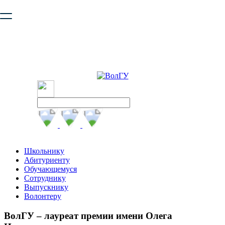
Ваш браузер устарел и не обеспечивает полноценную и
безопасную работу с сайтом. Пожалуйста
обновите браузер
,
чтобы улучшить взаимодействие с сайтом.
Школьнику
Абитуриенту
Обучающемуся
Сотруднику
Выпускнику
Волонтеру
ВолГУ – лауреат премии имени Олега