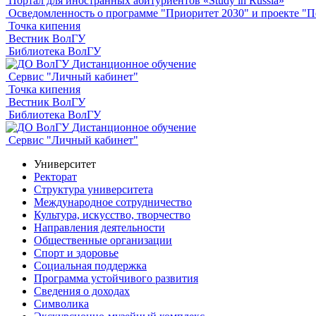
Портал для иностранных абитуриентов «Study in Russia»
Осведомленность о программе "Приоритет 2030" и проекте 
Точка кипения
Вестник ВолГУ
Библиотека ВолГУ
Дистанционное обучение
Сервис "Личный кабинет"
Точка кипения
Вестник ВолГУ
Библиотека ВолГУ
Дистанционное обучение
Сервис "Личный кабинет"
Университет
Ректорат
Структура университета
Международное сотрудничество
Культура, искусство, творчество
Направления деятельности
Общественные организации
Спорт и здоровье
Социальная поддержка
Программа устойчивого развития
Сведения о доходах
Символика