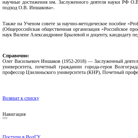
научные достижения им. Заслуженного деятеля науки РФ О.В
подход О.В. Иншакова».
Также на Ученом совете за научно-методическое пособие «Prof
(Общероссийская общественная организация «Российское про
наук Вилене Александровне Брылевой и доценту, кандидату п
Справочно:
Олег Васильевич Иншаков (1952-2018) — Заслуженный деятель
университета, почетный гражданин города-героя Волгогр
профессор Цзилиньского университета (КНР), Почетный профе
Возврат к списку
Навигация
Поступи в ВолГУ