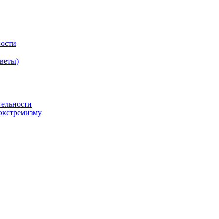
ности
оветы)
тельности
экстремизму