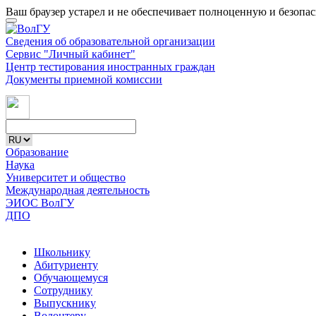
Ваш браузер устарел и не обеспечивает полноценную и безопа
Сведения об образовательной организации
Сервис "Личный кабинет"
Центр тестирования иностранных граждан
Документы приемной комиссии
Образование
Наука
Университет и общество
Международная деятельность
ЭИОС ВолГУ
ДПО
Школьнику
Абитуриенту
Обучающемуся
Сотруднику
Выпускнику
Волонтеру