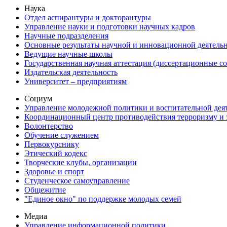
Наука
Отдел аспирантуры и докторантуры
Управление науки и подготовки научных кадров
Научные подразделения
Основные результаты научной и инновационной деятель
Ведущие научные школы
Государственная научная аттестация (диссертационные с
Издательская деятельность
Университет – предприятиям
Социум
Управление молодежной политики и воспитательной дея
Координационный центр противодействия терроризму и 
Волонтерство
Обучение служением
Первокурснику
Этический кодекс
Творческие клубы, организации
Здоровье и спорт
Студенческое самоуправление
Общежитие
"Единое окно" по поддержке молодых семей
Медиа
Управление информационной политики