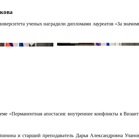
акова
университета ученых наградили дипломами лауреатов «За значи
теме «Перманентная апостасия: внутренние конфликты в Визант
Епинина и старший преподаватель Дарья Александровна Улано