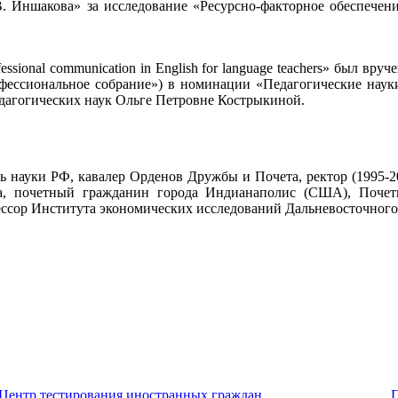
. Иншакова» за исследование «Ресурсно-факторное обеспечен
essional communication in English for language teachers» был в
фессиональное собрание») в номинации «Педагогические науки»
едагогических наук Ольге Петровне Кострыкиной.
 науки РФ, кавалер Орденов Дружбы и Почета, ректор (1995-201
ада, почетный гражданин города Индианаполис (США), Поче
ссор Института экономических исследований Дальневосточного
Центр тестирования иностранных граждан