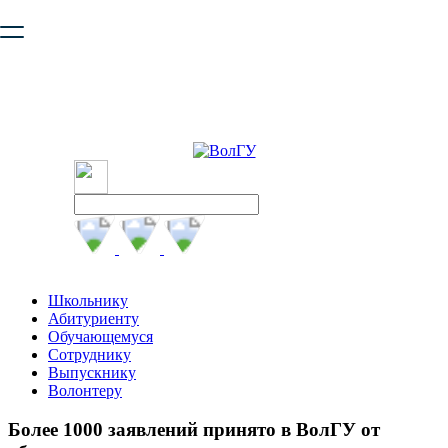
Ваш браузер устарел и не обеспечивает полноценную и
безопасную работу с сайтом. Пожалуйста
обновите браузер
,
чтобы улучшить взаимодействие с сайтом.
Школьнику
Абитуриенту
Обучающемуся
Сотруднику
Выпускнику
Волонтеру
Более 1000 заявлений принято в ВолГУ от