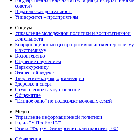
Государственная научная аттестация (диссертационные
советы)
Издательская деятельность
Университет – предприятиям
Социум
Управление молодежной политики и воспитательной
деятельности
Координационный центр противодействия терроризму
и экстремизму
Волонтерство
Обучение служением
Первокурснику
Этический кодекс
Творческие клубы, организации
Здоровье и спорт
Студенческое самоуправление
Общежитие
"Единое окно" по поддержке молодых семей
Медиа
Управление информационной политики
Радио "УТРо ВолГУ"
Газета "Форум. Университетский проспект,100"
Объявления