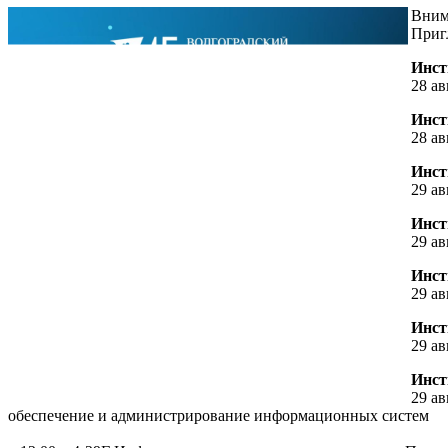
Вним
Приг
Инст
28 ав
Инст
28 ав
Инст
29 ав
Инст
29 ав
Инст
29 ав
Инст
29 ав
Инст
29 а
обеспечение и администрирование информационных систем