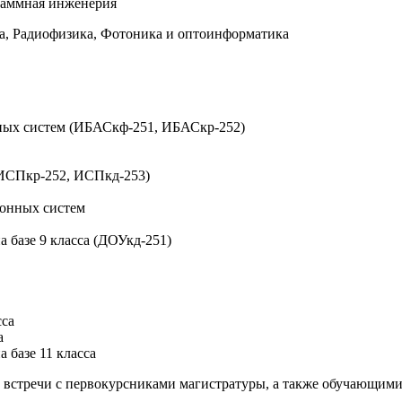
граммная инженерия
ка, Радиофизика, Фотоника и оптоинформатика
ных систем (ИБАСкф-251, ИБАСкр-252)
ИСПкр-252, ИСПкд-253)
онных систем
 базе 9 класса (ДОУкд-251)
сса
а
 базе 11 класса
стречи с первокурсниками магистратуры, а также обучающимися